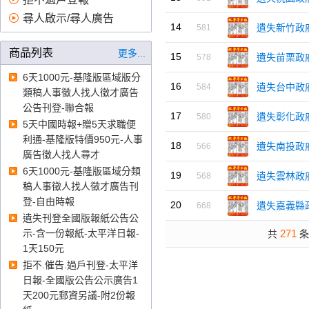
告、中國時報求職網、報紙廣
尋人啟示/尋人廣告
告刊登、證件遺失 登報、報紙
14
遺失新竹政
581
刊登公告、蘋果日報廣告價
商品列表
更多...
格、自由時報刊登徵才、公示
15
遺失苗栗政
578
送達費用、報紙刊登費、報紙
6天1000元-基隆版區域版分
16
徵人、公示送達、自由時報徵
遺失台中政
584
類稿人事徵人找人徵才廣告
才、登廣告
登報
、
臺北高等行
公告刊登-聯合報
17
遺失彰化政
政法院登報、臺中高等行政法
580
5天中國時報+贈5天求職便
院登報、高雄高等行政法院登
利通-基隆版特價950元-人事
18
遺失南投政
566
報、智慧財產法院登報登報、
廣告徵人找人尋才
臺灣臺北地方法院登報、臺灣
6天1000元-基隆版區域分類
19
遺失雲林政
568
士林地方法院登報、臺灣新北
稿人事徵人找人徵才廣告刊
地方法院登報、臺灣桃園地方
登-自由時報
20
遺失嘉義縣
668
法院登報、臺灣新竹地方法院
遺失刊登全國版報紙公告公
登報、臺灣苗栗地方法院登報
示-含一份報紙-太平洋日報-
271
共
条
登報、臺灣臺中地方法院登
1天150元
報、臺灣南投地方法院登報、
拒不.催告.過戶刊登-太平洋
臺灣彰化地方法院登報、臺灣
日報-全國版公告公示廣告1
雲林地方法院登報、臺灣嘉義
天200元郵資另議-附2份報
地方法院登報、臺灣臺南地方