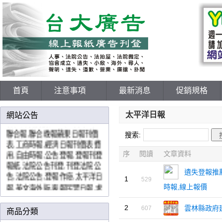
首頁
注意事項
最新消息
促銷規格
198報紙刊登網
各報廣告價格表,登報中國時報,
太平洋日報
網站公告
聯合報,聯合晚報蘋果日報刊價
搜索:
表,工商時報,經濟日報刊價表費
用,自由時報,公告登報,登報刊登
序
閱讀
文章資料
報紙,法院公告刊登,刊登法院公
告,法院公告,登報作廢,太平洋日
遺失登報推薦
1
報,英文海外版,爽報民眾日報,求
529
時報,線上報價
職便利通,the china post英文中
國郵報,yes123網路徵才刊登,
U
2
雲林縣政府
607
商品分類
paper,
價格優惠費用好各大報直