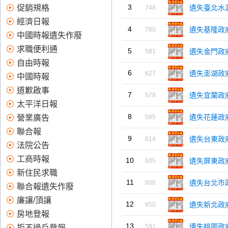
接授權報紙廣告代理商免中間
3
促銷規格
遺失臺北水
748
廠商抽成,價格優惠實在,值得信
經濟日報
賴！全國版,地方版:台北市,新北
4
遺失基隆政
760
市,桃竹苗,中彰投,高屏,登報作
中國時報遺失作廢
廢、求職便利通、報紙廣告、
求職便利通
5
遺失金門政
581
登報遺失、登報、道歉啟事、
自由時報
太平洋日報、登報作廢便利商
6
遺失澎湖政
627
中國時報
店、登報道歉費用、登報道
道歉啟事
歉、刊登報紙、登報徵人、便
7
遺失宜蘭政
578
利通、登報費用、股票遺失、
太平洋日報
登報作廢費用、徵人廣告、報
8
遺失花蓮政
營業廣告
585
紙刊登、便利通求職、報紙 廣
聯合報
告、拒不過戶註銷登報、支票
9
遺失台東政
614
法院公告
遺失 登報、蘋果日報廣告價目
表、股票遺失、 徵才廣告、登
工商時報
10
遺失屏東政
605
報公告、求職便利通刊登、報
新住民求職
紙廣告收費、遺失登報、蘋果
11
遺失台北市
606
聯合報遺失作廢
日報 廣告、道歉啟事 範例、登
廉讓/頂讓
報道歉範例、蘋果日報徵才廣
12
遺失新北政
650
告、如何登報遺失、報紙廣告
房地登報
費用、求職報紙、刊登徵人廣
13
遺失桃園政
591
拒不過戶登報