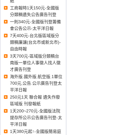
紙
法院登報、臺灣高雄地方法院
工商報時1天150元-全國版
登報、臺灣屏東地方法院登
分類稿遺失公告廣告刊登
報、臺灣臺東地方法院登報、
一則340元-全國版刊登籌備
臺灣花蓮地方法院登報、臺灣
會公告公示-太平洋日報
宜蘭地方法院登報、臺灣基隆
地方法院登報、
7天400元-台北版區域版分
類稿廉讓(台北市或新北市)-
自由時報
臺灣澎湖地方法院
登報
、
福建
3天700元-區域版分類稿台
金門地方法院
登報
、
福建連江
南版一單位人事徵人找人徵
地方法院
登報
、
才廣告刊登
海外版.國外版.航空版.1單位
700元,公告.公示廣告刊登太
平洋日報
250元1天 聯合報 遺失作廢
區域版 刊發報紙
1天200~270元-全國版法院
提存所公示公告廣告刊登-太
平洋日報
1天380元起↑-全國版簡易庭