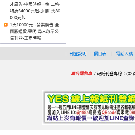
才廣告-中國時報一格,二格-
特惠64000元起-原價1天80
000元起
1天10000元↑-營業廣告-全
國版道歉.聲明.尋人啟示公
告刊登-工商時報
｜
刊登說明
｜
價目表
｜
電話入稿
廣告購物車
/ 報紙刊登專線：(02)2986