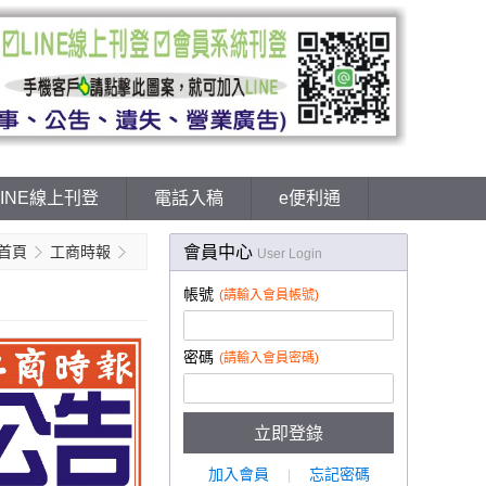
LINE線上刊登
電話入稿
e便利通
首頁
工商時報
會員中心
1天定價32000元～特惠28800元起-報
User Login
頭下全國版刊登訃聞.訃文-聯合報
帳號
(請輸入會員帳號)
密碼
(請輸入會員密碼)
加入會員
忘記密碼
|