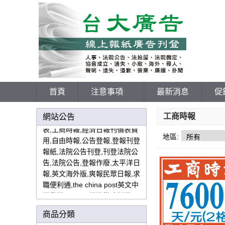
198報紙刊登網
首頁
注意事項
最新消息
促
各報廣告價格表,登報中國時報,
聯合報,聯合晚報蘋果日報刊價
工商時報
網站公告
表,工商時報,經濟日報刊價表費
用,自由時報,公告登報,登報刊登
地區:
報紙,法院公告刊登,刊登法院公
告,法院公告,登報作廢,太平洋日
報,英文海外版,爽報民眾日報,求
職便利通,the china post英文中
國郵報,yes123網路徵才刊登,
U
paper,
價格優惠費用好各大報直
接授權報紙廣告代理商免中間
商品分類
廠商抽成,價格優惠實在,值得信