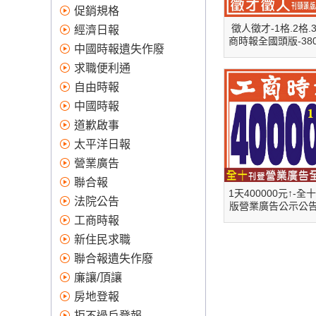
賴！全國版,地方版:台北市,新北
促銷規格
市,桃竹苗,中彰投,高屏,登報作
徵人徵才-1格.2格.
經濟日報
廢、求職便利通、報紙廣告、
商時報全國頭版-380
中國時報遺失作廢
登報遺失、登報、道歉啟事、
↑
太平洋日報、登報作廢便利商
求職便利通
店、登報道歉費用、登報道
自由時報
歉、刊登報紙、登報徵人、便
中國時報
利通、登報費用、股票遺失、
道歉啟事
登報作廢費用、徵人廣告、報
紙刊登、便利通求職、報紙 廣
太平洋日報
告、拒不過戶註銷登報、支票
營業廣告
遺失 登報、蘋果日報廣告價目
聯合報
表、股票遺失、 徵才廣告、登
1天400000元↑-全
法院公告
報公告、求職便利通刊登、報
版營業廣告公示公
刊登-工商時報
工商時報
紙廣告收費、遺失登報、蘋果
日報 廣告、道歉啟事 範例、登
新住民求職
報道歉範例、蘋果日報徵才廣
聯合報遺失作廢
告、如何登報遺失、報紙廣告
廉讓/頂讓
費用、求職報紙、刊登徵人廣
房地登報
告、中國時報求職網、報紙廣
告刊登、證件遺失 登報、報紙
拒不過戶登報