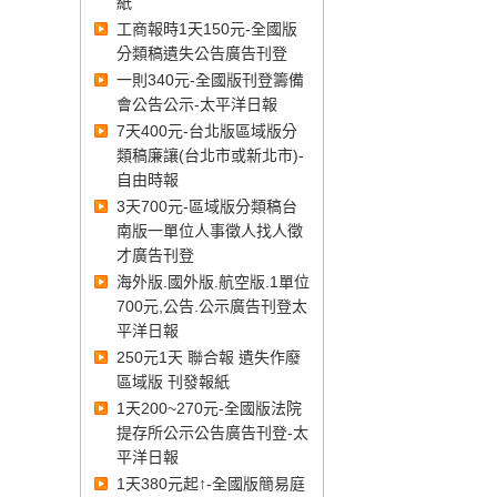
紙
報、臺灣臺東地方法院登報、
工商報時1天150元-全國版
臺灣花蓮地方法院登報、臺灣
分類稿遺失公告廣告刊登
宜蘭地方法院登報、臺灣基隆
一則340元-全國版刊登籌備
地方法院登報、
會公告公示-太平洋日報
7天400元-台北版區域版分
類稿廉讓(台北市或新北市)-
臺灣澎湖地方法院
登報
、
福建
自由時報
金門地方法院
登報
、
福建連江
3天700元-區域版分類稿台
地方法院
登報
、
南版一單位人事徵人找人徵
才廣告刊登
海外版.國外版.航空版.1單位
700元,公告.公示廣告刊登太
平洋日報
250元1天 聯合報 遺失作廢
區域版 刊發報紙
1天200~270元-全國版法院
提存所公示公告廣告刊登-太
平洋日報
1天380元起↑-全國版簡易庭