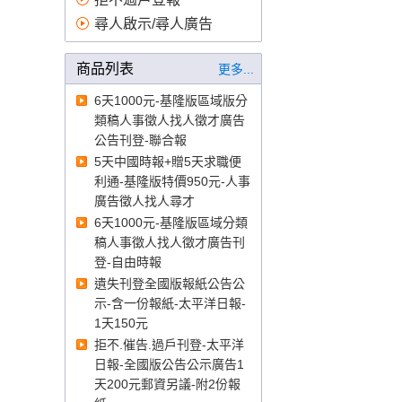
刊登公告、蘋果日報廣告價
尋人啟示/尋人廣告
格、自由時報刊登徵才、公示
送達費用、報紙刊登費、報紙
商品列表
更多...
徵人、公示送達、自由時報徵
才、登廣告
登報
、
臺北高等行
6天1000元-基隆版區域版分
政法院登報、臺中高等行政法
類稿人事徵人找人徵才廣告
院登報、高雄高等行政法院登
公告刊登-聯合報
報、智慧財產法院登報登報、
5天中國時報+贈5天求職便
臺灣臺北地方法院登報、臺灣
利通-基隆版特價950元-人事
士林地方法院登報、臺灣新北
廣告徵人找人尋才
地方法院登報、臺灣桃園地方
6天1000元-基隆版區域分類
法院登報、臺灣新竹地方法院
稿人事徵人找人徵才廣告刊
登報、臺灣苗栗地方法院登報
登-自由時報
登報、臺灣臺中地方法院登
遺失刊登全國版報紙公告公
報、臺灣南投地方法院登報、
示-含一份報紙-太平洋日報-
臺灣彰化地方法院登報、臺灣
1天150元
雲林地方法院登報、臺灣嘉義
拒不.催告.過戶刊登-太平洋
地方法院登報、臺灣臺南地方
日報-全國版公告公示廣告1
法院登報、臺灣高雄地方法院
天200元郵資另議-附2份報
登報、臺灣屏東地方法院登