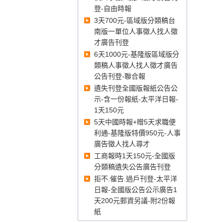
登-自由時報
3天700元-區域版分類稿台
南版一單位人事徵人找人徵
才廣告刊登
3天700元-區域版分類稿台南版一單位
人事徵人找人徵才廣告刊登
6天1000元-基隆版區域版分
類稿人事徵人找人徵才廣告
公告刊登-聯合報
遺失刊登全國版報紙公告公
示-含一份報紙-太平洋日報-
1天150元
5天中國時報+贈5天求職便
利通-基隆版特價950元-人事
廣告徵人找人尋才
工商報時1天150元-全國版
分類稿遺失公告廣告刊登
6天1000元-基隆版區域版分類稿人事
徵人找人徵才廣告公告刊登-聯合報
拒不.催告.過戶刊登-太平洋
日報-全國版公告公示廣告1
天200元郵資另議-附2份報
紙