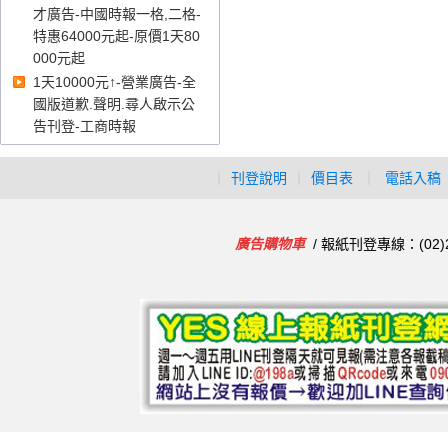
才廣告-中國時報一格,二格-
特惠64000元起-原價1天80
000元起
1天10000元↑-營業廣告-全
國版道歉.聲明.尋人啟示公
告刊登-工商時報
｜
刊登說明
｜
價目表
｜
電話入稿
廣告購物車
/ 報紙刊登專線：(02)2986