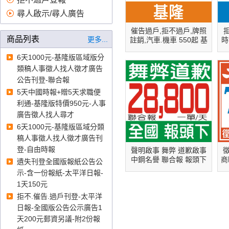
告刊登、證件遺失 登報、報紙
刊登公告、蘋果日報廣告價
尋人啟示/尋人廣告
格、自由時報刊登徵才、公示
催告過戶,拒不過戶,牌照
送達費用、報紙刊登費、報紙
商品列表
更多...
註銷,汽車.機車 550起 基
時
徵人、公示送達、自由時報徵
隆 聯合報
6天1000元-基隆版區域版分
才、登廣告
登報
、
臺北高等行
類稿人事徵人找人徵才廣告
政法院登報、臺中高等行政法
公告刊登-聯合報
院登報、高雄高等行政法院登
報、智慧財產法院登報登報、
5天中國時報+贈5天求職便
臺灣臺北地方法院登報、臺灣
利通-基隆版特價950元-人事
士林地方法院登報、臺灣新北
廣告徵人找人尋才
地方法院登報、臺灣桃園地方
6天1000元-基隆版區域分類
法院登報、臺灣新竹地方法院
稿人事徵人找人徵才廣告刊
登報、臺灣苗栗地方法院登報
登-自由時報
聲明啟事 舞弊 道歉啟事
徵
登報、臺灣臺中地方法院登
中鋼名譽 聯合報 報頭下
商
遺失刊登全國版報紙公告公
全國版
報、臺灣南投地方法院登報、
示-含一份報紙-太平洋日報-
臺灣彰化地方法院登報、臺灣
1天150元
雲林地方法院登報、臺灣嘉義
拒不.催告.過戶刊登-太平洋
地方法院登報、臺灣臺南地方
日報-全國版公告公示廣告1
法院登報、臺灣高雄地方法院
天200元郵資另議-附2份報
登報、臺灣屏東地方法院登