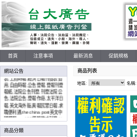
198報紙刊登網
首頁
注意事項
最新消息
促銷規格
各報廣告價格表,登報中國時報,
聯合報,聯合晚報蘋果日報刊價
商品列表
網站公告
表,工商時報,經濟日報刊價表費
用,自由時報,公告登報,登報刊登
地區:
名稱:
報紙,法院公告刊登,刊登法院公
告,法院公告,登報作廢,太平洋日
報,英文海外版,爽報民眾日報,求
職便利通,the china post英文中
國郵報,yes123網路徵才刊登,
U
paper,
價格優惠費用好各大報直
接授權報紙廣告代理商免中間
商品分類
廠商抽成,價格優惠實在,值得信