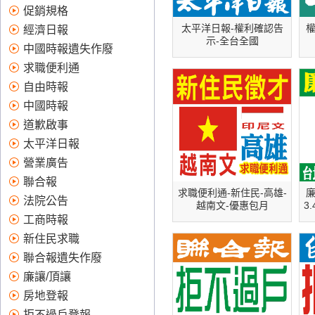
賴！全國版,地方版:台北市,新北
促銷規格
市,桃竹苗,中彰投,高屏,登報作
太平洋日報-權利確認告
權
經濟日報
廢、求職便利通、報紙廣告、
示-全台全國
中國時報遺失作廢
登報遺失、登報、道歉啟事、
求職便利通
太平洋日報、登報作廢便利商
店、登報道歉費用、登報道
自由時報
歉、刊登報紙、登報徵人、便
中國時報
利通、登報費用、股票遺失、
道歉啟事
登報作廢費用、徵人廣告、報
太平洋日報
紙刊登、便利通求職、報紙 廣
告、拒不過戶註銷登報、支票
營業廣告
遺失 登報、蘋果日報廣告價目
聯合報
求職便利通-新住民-高雄-
廉
表、股票遺失、 徵才廣告、登
法院公告
越南文-優惠包月
3
報公告、求職便利通刊登、報
工商時報
紙廣告收費、遺失登報、蘋果
新住民求職
日報 廣告、道歉啟事 範例、登
報道歉範例、蘋果日報徵才廣
聯合報遺失作廢
告、如何登報遺失、報紙廣告
廉讓/頂讓
費用、求職報紙、刊登徵人廣
房地登報
告、中國時報求職網、報紙廣
拒不過戶登報