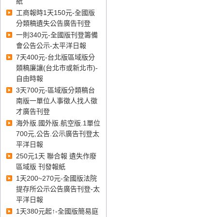
紙
報、臺灣臺東地方法院登報、
工商報時1天150元-全國版
臺灣花蓮地方法院登報、臺灣
分類稿遺失公告廣告刊登
宜蘭地方法院登報、臺灣基隆
一則340元-全國版刊登籌備
地方法院登報、
會公告公示-太平洋日報
7天400元-台北版區域版分
類稿廉讓(台北市或新北市)-
臺灣澎湖地方法院
登報
、
福建
自由時報
金門地方法院
登報
、
福建連江
3天700元-區域版分類稿台
地方法院
登報
、
南版一單位人事徵人找人徵
才廣告刊登
海外版.國外版.航空版.1單位
700元,公告.公示廣告刊登太
平洋日報
250元1天 聯合報 遺失作廢
區域版 刊發報紙
1天200~270元-全國版法院
提存所公示公告廣告刊登-太
平洋日報
1天380元起↑-全國版簡易庭