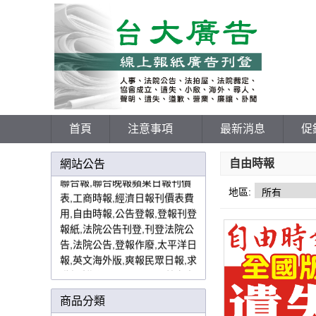
198報紙刊登網
首頁
注意事項
最新消息
促
各報廣告價格表,登報中國時報,
自由時報
網站公告
聯合報,聯合晚報蘋果日報刊價
表,工商時報,經濟日報刊價表費
地區:
用,自由時報,公告登報,登報刊登
報紙,法院公告刊登,刊登法院公
告,法院公告,登報作廢,太平洋日
報,英文海外版,爽報民眾日報,求
職便利通,the china post英文中
國郵報,yes123網路徵才刊登,
U
paper,
價格優惠費用好各大報直
商品分類
接授權報紙廣告代理商免中間