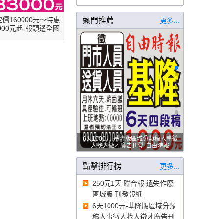
250元1天 聯合報 遺失作廢 區域版 刊
定價160000元～特惠
熱門推薦
更多...
發報紙
3000元起-報頭邊全國
登公告道歉啟示.聲明
.尋人啟示-自由時報
6天1000元-基隆版區域分類稿人事徵
人找人徵才廣告刊登-自由時報
點擊排行榜
更多...
250元1天 聯合報 遺失作廢
區域版 刊發報紙
6天1000元-基隆版區域分類
稿人事徵人找人徵才廣告刊