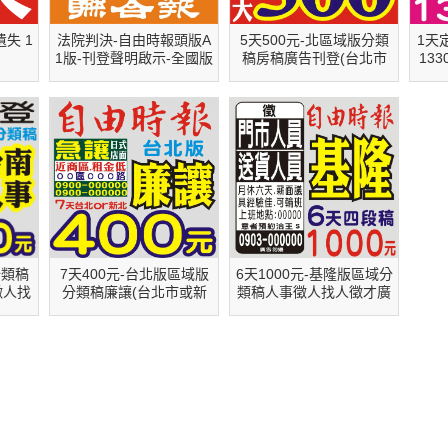
失 1
法院判決-自由時報頭版A
5天500元-北區域版分類
1天
1版-刊登聲明啟示-全國版
稿房稿廣告刊登(台北市
13
或新北市)-自由時報
版刊
啟事
分類稿
7天400元-台北版區域版
6天1000元-基隆版區域分
徵人找
分類稿廉讓(台北市或新
類稿人事徵人找人徵才廣
登
北市)-自由時報
告刊登-自由時報