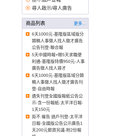
告刊登、證件遺失 登報、報紙
尋人啟示/尋人廣告
刊登公告、蘋果日報廣告價
格、自由時報刊登徵才、公示
商品列表
更多...
送達費用、報紙刊登費、報紙
徵人、公示送達、自由時報徵
6天1000元-基隆版區域版分
才、登廣告
登報
、
臺北高等行
類稿人事徵人找人徵才廣告
政法院登報、臺中高等行政法
公告刊登-聯合報
院登報、高雄高等行政法院登
5天中國時報+贈5天求職便
報、智慧財產法院登報登報、
利通-基隆版特價950元-人事
臺灣臺北地方法院登報、臺灣
廣告徵人找人尋才
士林地方法院登報、臺灣新北
6天1000元-基隆版區域分類
地方法院登報、臺灣桃園地方
稿人事徵人找人徵才廣告刊
法院登報、臺灣新竹地方法院
登-自由時報
登報、臺灣苗栗地方法院登報
遺失刊登全國版報紙公告公
登報、臺灣臺中地方法院登
示-含一份報紙-太平洋日報-
報、臺灣南投地方法院登報、
1天150元
臺灣彰化地方法院登報、臺灣
拒不.催告.過戶刊登-太平洋
雲林地方法院登報、臺灣嘉義
日報-全國版公告公示廣告1
地方法院登報、臺灣臺南地方
天200元郵資另議-附2份報
法院登報、臺灣高雄地方法院