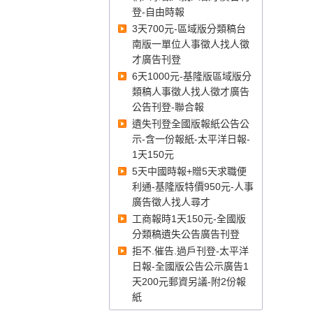
登-自由時報
3天700元-區域版分類稿台
南版一單位人事徵人找人徵
才廣告刊登
3天700元-區域版分類稿台南版一單位
人事徵人找人徵才廣告刊登
6天1000元-基隆版區域版分
類稿人事徵人找人徵才廣告
公告刊登-聯合報
遺失刊登全國版報紙公告公
示-含一份報紙-太平洋日報-
1天150元
5天中國時報+贈5天求職便
利通-基隆版特價950元-人事
廣告徵人找人尋才
工商報時1天150元-全國版
分類稿遺失公告廣告刊登
6天1000元-基隆版區域版分類稿人事
徵人找人徵才廣告公告刊登-聯合報
拒不.催告.過戶刊登-太平洋
日報-全國版公告公示廣告1
天200元郵資另議-附2份報
紙