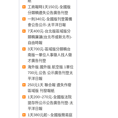
紙
登報、臺灣屏東地方法院登
工商報時1天150元-全國版
報、臺灣臺東地方法院登報、
分類稿遺失公告廣告刊登
臺灣花蓮地方法院登報、臺灣
一則340元-全國版刊登籌備
宜蘭地方法院登報、臺灣基隆
會公告公示-太平洋日報
地方法院登報、
7天400元-台北版區域版分
類稿廉讓(台北市或新北市)-
自由時報
臺灣澎湖地方法院
登報
、
福建
3天700元-區域版分類稿台
金門地方法院
登報
、
福建連江
南版一單位人事徵人找人徵
地方法院
登報
、
才廣告刊登
海外版.國外版.航空版.1單位
700元,公告.公示廣告刊登太
平洋日報
250元1天 聯合報 遺失作廢
區域版 刊發報紙
1天200~270元-全國版法院
提存所公示公告廣告刊登-太
平洋日報
1天380元起↑-全國版簡易庭