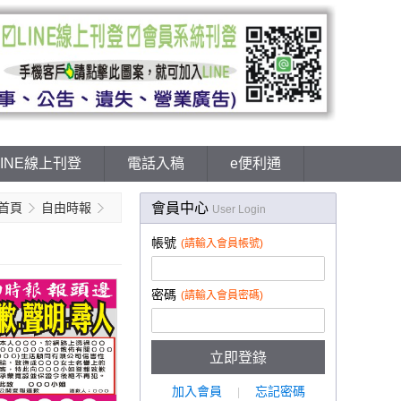
LINE線上刊登
電話入稿
e便利通
首頁
自由時報
會員中心
1天定價32000元～特惠28800元起-報
User Login
頭下全國版刊登訃聞.訃文-聯合報
帳號
(請輸入會員帳號)
密碼
(請輸入會員密碼)
加入會員
忘記密碼
|