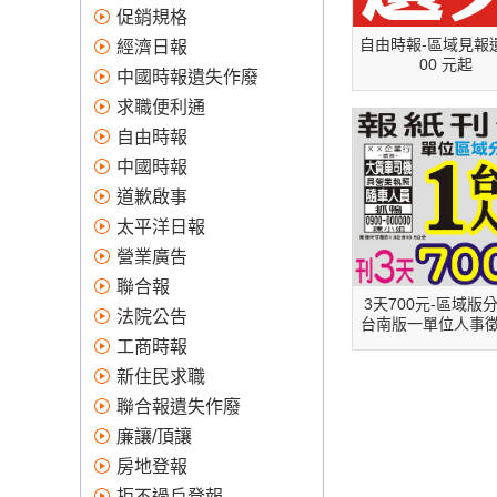
廠商抽成,價格優惠實在,值得信
促銷規格
賴！全國版,地方版:台北市,新北
自由時報-區域見報遺
經濟日報
市,桃竹苗,中彰投,高屏,登報作
00 元起
中國時報遺失作廢
廢、求職便利通、報紙廣告、
登報遺失、登報、道歉啟事、
求職便利通
太平洋日報、登報作廢便利商
自由時報
店、登報道歉費用、登報道
中國時報
歉、刊登報紙、登報徵人、便
道歉啟事
利通、登報費用、股票遺失、
太平洋日報
登報作廢費用、徵人廣告、報
紙刊登、便利通求職、報紙 廣
營業廣告
告、拒不過戶註銷登報、支票
聯合報
遺失 登報、蘋果日報廣告價目
3天700元-區域版
法院公告
台南版一單位人事
表、股票遺失、 徵才廣告、登
人徵才廣告刊
工商時報
報公告、求職便利通刊登、報
紙廣告收費、遺失登報、蘋果
新住民求職
日報 廣告、道歉啟事 範例、登
聯合報遺失作廢
報道歉範例、蘋果日報徵才廣
廉讓/頂讓
告、如何登報遺失、報紙廣告
房地登報
費用、求職報紙、刊登徵人廣
告、中國時報求職網、報紙廣
拒不過戶登報