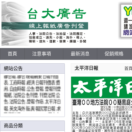
198報紙刊登網
首頁
注意事項
最新消息
促銷規格
各報廣告價格表,登報中國時報,
聯合報,聯合晚報蘋果日報刊價
太平洋日報
網站公告
首
表,工商時報,經濟日報刊價表費
用,自由時報,公告登報,登報刊登
報紙,法院公告刊登,刊登法院公
告,法院公告,登報作廢,太平洋日
報,英文海外版,爽報民眾日報,求
職便利通,the china post英文中
國郵報,yes123網路徵才刊登,
U
paper,
價格優惠費用好各大報直
商品分類
接授權報紙廣告代理商免中間