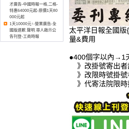
才廣告-中國時報一格,二格-
特惠64000元起-原價1天80
000元起
1天10000元↑-營業廣告-全
太平洋日報全國版
國版道歉.聲明.尋人啟示公
告刊登-工商時報
量&費用
●400個字以內→
》改掛號寄出者請
》改限時號掛號者
》代寄法院限時掛