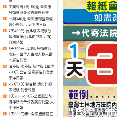
紙
登報、臺灣屏東地方法院登
工商報時1天150元-全國版
報、臺灣臺東地方法院登報、
分類稿遺失公告廣告刊登
臺灣花蓮地方法院登報、臺灣
一則340元-全國版刊登籌備
宜蘭地方法院登報、臺灣基隆
會公告公示-太平洋日報
地方法院登報、
7天400元-台北版區域版分
類稿廉讓(台北市或新北市)-
自由時報
臺灣澎湖地方法院
登報
、
福建
金門地方法院
登報
、
福建連江
3天700元-區域版分類稿台
地方法院
登報
、
南版一單位人事徵人找人徵
才廣告刊登
海外版.國外版.航空版.1單位
700元,公告.公示廣告刊登太
平洋日報
250元1天 聯合報 遺失作廢
區域版 刊發報紙
1天200~270元-全國版法院
提存所公示公告廣告刊登-太
平洋日報
1天380元起↑-全國版簡易庭