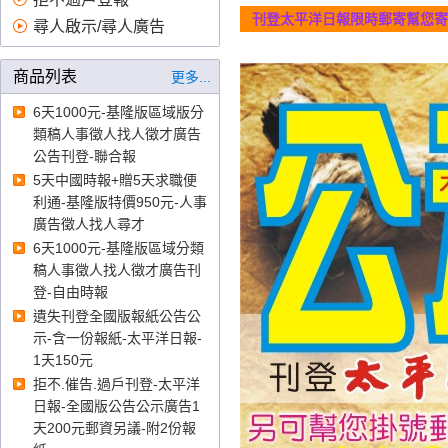
告刊登、證件遺失 登報、報紙
刊登太平洋日報限時郵寄幫您寄
尋人啟示/尋人廣告
刊登公告、蘋果日報廣告價
格、自由時報刊登徵才、公示
商品列表
更多...
送達費用、報紙刊登費、報紙
徵人、公示送達、自由時報徵
6天1000元-基隆版區域版分
才、登廣告
登報
、
臺北高等行
類稿人事徵人找人徵才廣告
政法院登報、臺中高等行政法
公告刊登-聯合報
院登報、高雄高等行政法院登
5天中國時報+贈5天求職便
報、智慧財產法院登報登報、
利通-基隆版特價950元-人事
臺灣臺北地方法院登報、臺灣
廣告徵人找人尋才
士林地方法院登報、臺灣新北
6天1000元-基隆版區域分類
地方法院登報、臺灣桃園地方
稿人事徵人找人徵才廣告刊
法院登報、臺灣新竹地方法院
登-自由時報
登報、臺灣苗栗地方法院登報
遺失刊登全國版報紙公告公
登報、臺灣臺中地方法院登
示-含一份報紙-太平洋日報-
報、臺灣南投地方法院登報、
1天150元
臺灣彰化地方法院登報、臺灣
拒不.催告.過戶刊登-太平洋
雲林地方法院登報、臺灣嘉義
日報-全國版公告公示廣告1
地方法院登報、臺灣臺南地方
天200元郵資另議-附2份報
法院登報、臺灣高雄地方法院